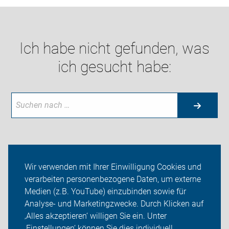
Ich habe nicht gefunden, was
ich gesucht habe:
Neuigkeiten
Wir verwenden mit Ihrer Einwilligung Cookies und
verarbeiten personenbezogene Daten, um externe
ADFC Fröndenberg
Medien (z.B. YouTube) einzubinden sowie für
Analyse- und Marketingzwecke. Durch Klicken auf
Sei dabei
‚Alles akzeptieren‘ willigen Sie ein. Unter
Presse
‚Einstellungen‘ können Sie dies individuell